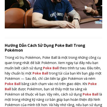
Hướng Dẫn Cách Sử Dụng Poke Ball Trong
Pokémon
Trong vũ trụ Pokémon, Poke Ball là một trong những công cụ
quan trọng nhất để bắt Pokémon. Xem ngay tại đây nếu bạn
muốn biết cách sử dụng
Poke Ball
theo trình tự sau. Đầu tiên,
hãy chuẩn bị một
Poke Ball
trong túi của bạn khi bạn gặp một
Pokémon — Sau đó, chỉ cần tiến lại gần Pokémon và ném
Poke Ball
bằng cách chạm vào nó trên giao diện. Khi
Poke
Ball
bắt được Pokémon, bạn sẽ thấy một tia sáng và
Pokémon sẽ thuộc về bạn. Vậy nên, cách sử dụng
Poke Ball
là
một trong những kỹ năng cơ bản giúp bạn hoàn thiện đội hình
Pokémon của mình tốt hơn. Và hãy nhớ rằng, nếu bạn sử dụng