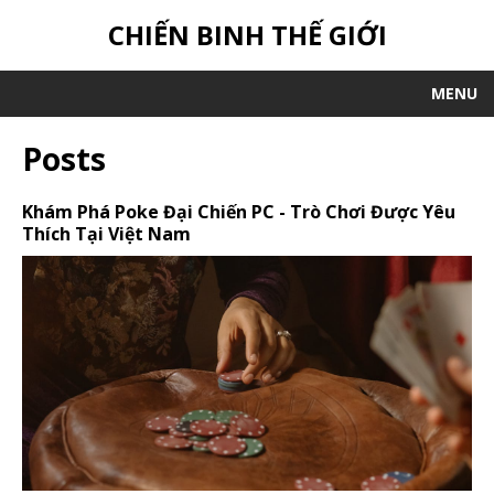
CHIẾN BINH THẾ GIỚI
MENU
Posts
Khám Phá Poke Đại Chiến PC - Trò Chơi Được Yêu
Thích Tại Việt Nam