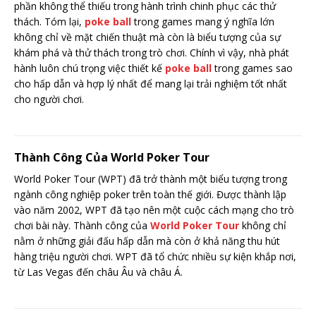
phần không thể thiếu trong hành trình chinh phục các thử
thách. Tóm lại,
poke ball
trong games mang ý nghĩa lớn
không chỉ về mặt chiến thuật mà còn là biểu tượng của sự
khám phá và thử thách trong trò chơi. Chính vì vậy, nhà phát
hành luôn chú trọng việc thiết kế
poke ball
trong games sao
cho hấp dẫn và hợp lý nhất để mang lại trải nghiệm tốt nhất
cho người chơi.
Thành Công Của World Poker Tour
World Poker Tour (WPT) đã trở thành một biểu tượng trong
ngành công nghiệp poker trên toàn thế giới. Được thành lập
vào năm 2002, WPT đã tạo nên một cuộc cách mạng cho trò
chơi bài này. Thành công của
World Poker Tour
không chỉ
nằm ở những giải đấu hấp dẫn mà còn ở khả năng thu hút
hàng triệu người chơi. WPT đã tổ chức nhiều sự kiện khắp nơi,
từ Las Vegas đến châu Âu và châu Á.