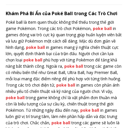
Khám Phá Bí Ẩn của Poké Ball trong Các Trò Chơi
Poké ball là item quen thuộc không thể thiếu trong thế giới
game Pokémon. Trong các trò chơi Pokémon,
poke ball
in
games đóng vai trò cực kỳ quan trọng giúp huấn luyện viên bắt
và lưu giữ Pokémon một cách dễ dàng. Mặc dù đơn giản về
hình dạng,
poke ball
in games mang ý nghĩa chiến thuật cực
lớn, quyết định thành bại của trận đấu. Người chơi cần lựa
chọn loại
poke ball
phù hợp với từng Pokémon để tăng khả
năng bắt thành công. Ngoài ra,
poke ball
trong các game còn
có nhiều biến thể như Great Ball, Ultra Ball, hay Premier Ball,
mỗi loại mang đặc điểm riêng để phù hợp với từng tình huống.
Trong các trò chơi điện tử,
poke ball
in games còn phản ánh
nhiều yếu tố chiến thuật và kỹ năng của người chơi. Vì vậy,
poke ball
trong game không chỉ là vật phẩm đơn thuần mà
còn là biểu tượng của sự cầu kỳ, chiến thuật trong thế giới
Pokémon. Từ những ngày đầu đến nay,
poke ball
in games
luôn giữ vị trí trung tâm, làm nên phần hấp dẫn và đặc trưng
của trò chơi. Chắc chắn,
poke ball
trong các game sẽ luôn là