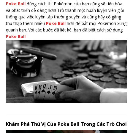
Poke Ball
đúng cách thì Pokémon của bạn cũng sẽ tiến hóa
và phát triển dễ dàng hơn! Trở thành một huấn luyện viên giỏi
thông qua việc luyện tập thường xuyên và cũng hãy cố gắng
thu thập thêm nhiều
Poke Ball
hơn để bắt mọi Pokémon xung
quanh bạn. Với các bước đã liệt kê, bạn đã biết cách sử dụng
Poke Ball
!
Khám Phá Thú Vị Của Poke Ball Trong Các Trò Chơi