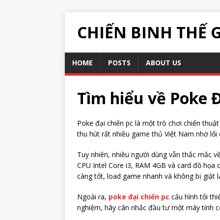
CHIẾN BINH THẾ G
HOME
POSTS
ABOUT US
Tìm hiểu về Poke 
Poke đại chiến pc là một trò chơi chiến thu
thu hút rất nhiều game thủ Việt Nam nhờ lối
Tuy nhiên, nhiều người dùng vẫn thắc mắc v
CPU Intel Core i3, RAM 4GB và card đồ họa 
càng tốt, load game nhanh và không bị giật l
Ngoài ra,
poke đại chiến pc
cấu hình tối th
nghiệm, hãy cân nhắc đầu tư một máy tính 