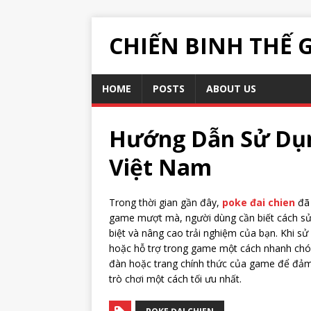
CHIẾN BINH THẾ G
HOME
POSTS
ABOUT US
Hướng Dẫn Sử Dụng
Việt Nam
Trong thời gian gần đây,
poke đai chien
đã 
game mượt mà, người dùng cần biết cách s
biệt và nâng cao trải nghiệm của bạn. Khi s
hoặc hỗ trợ trong game một cách nhanh chó
đàn hoặc trang chính thức của game để đảm
trò chơi một cách tối ưu nhất.