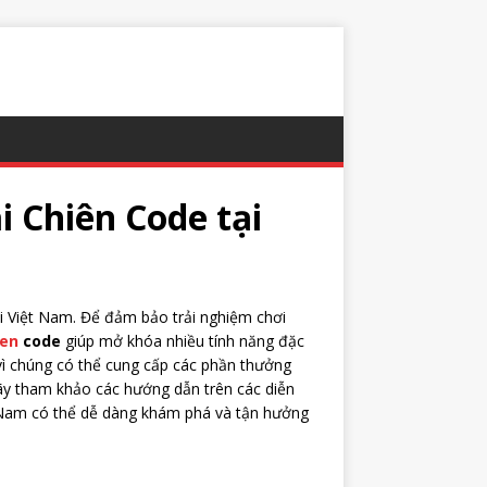
 Chiên Code tại
i Việt Nam. Để đảm bảo trải nghiệm chơi
ien
code
giúp mở khóa nhiều tính năng đặc
ì chúng có thể cung cấp các phần thưởng
ãy tham khảo các hướng dẫn trên các diễn
ệt Nam có thể dễ dàng khám phá và tận hưởng