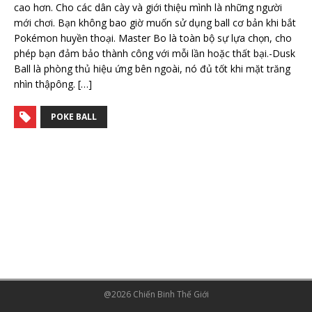
cao hơn. Cho các dân cày và giới thiệu mình là những người
mới chơi. Bạn không bao giờ muốn sử dụng ball cơ bản khi bắt
Pokémon huyền thoại. Master Bo là toàn bộ sự lựa chọn, cho
phép bạn đảm bảo thành công với mỗi lần hoặc thất bại.-Dusk
Ball là phòng thủ hiệu ứng bên ngoài, nó đủ tốt khi mặt trăng
nhìn thậpông. […]
POKE BALL
@2026 Chiến Binh Thế Giới