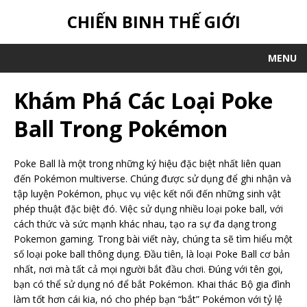
CHIẾN BINH THẾ GIỚI
MENU
Khám Phá Các Loại Poke
Ball Trong Pokémon
Poke Ball là một trong những ký hiệu đặc biệt nhất liên quan
đến Pokémon multiverse. Chúng được sử dụng để ghi nhận và
tập luyện Pokémon, phục vụ việc kết nối đến những sinh vật
phép thuật đặc biệt đó. Việc sử dụng nhiều loại poke ball, với
cách thức và sức mạnh khác nhau, tạo ra sự đa dạng trong
Pokemon gaming. Trong bài viết này, chúng ta sẽ tìm hiểu một
số loại poke ball thông dụng. Đầu tiên, là loại Poke Ball cơ bản
nhất, nơi mà tất cả mọi người bắt đầu chơi. Đúng với tên gọi,
bạn có thể sử dụng nó để bắt Pokémon. Khai thác Bộ gia đình
làm tốt hơn cái kia, nó cho phép bạn “bắt” Pokémon với tỷ lệ